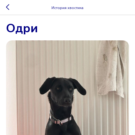
История хвостика
Одри