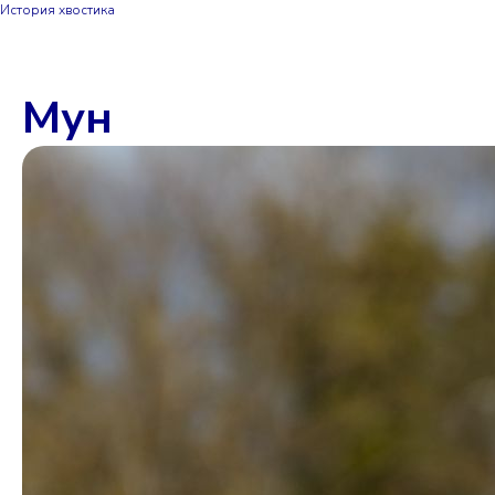
История хвостика
Мун