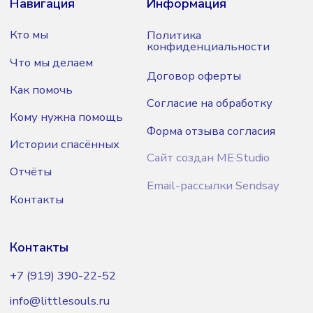
ИНН 5024251002
ОГРН 1255000011386
р/с 40703810200000747061
© АНО «Истории маленьких душ»
Официальные документы
Регистрация в Минюсте РФ № 5014052663
от 10.02.2025
*Meta признана экстремистской
организацией на территории РФ.