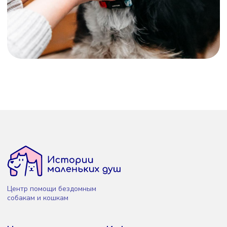
Центр помощи бездомным
собакам и кошкам
Навигация
Информация
Кто мы
Политика
конфиденциальности
Что мы делаем
Договор оферты
Как помочь
Согласие на обработку
Кому нужна помощь
Форма отзыва согласия
Истории спасённых
Сайт создан ME·Studio
Отчёты
Email-рассылки Sendsay
Контакты
Контакты
+7 (919) 390-22-52
info@littlesouls.ru
Москва, Россия
*